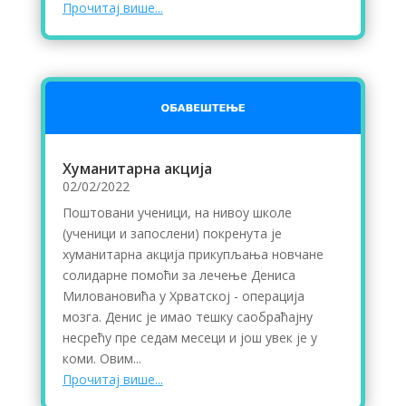
Прочитај више...
Хуманитарна акција
02/02/2022
Поштовани ученици, на нивоу школе
(ученици и запослени) покренута је
хуманитарна акција прикупљања новчане
солидарне помоћи за лечење Дениса
Миловановића у Хрватској - операција
мозга. Денис је имао тешку саобраћајну
несрећу пре седам месеци и још увек је у
коми. Овим...
Прочитај више...