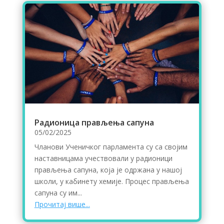
Радионица прављења сапуна
05/02/2025
Чланови Ученичког парламента су са својим
наставницама учествовали у радионици
прављења сапуна, која је одржана у нашој
школи, у кабинету хемије. Процес прављења
сапуна су им...
Прочитај више...