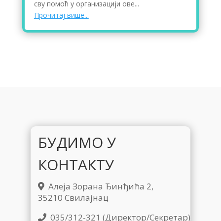
сву помоћ у организацији ове...
Прочитај више...
БУДИМО У
КОНТАКТУ
Алеја Зорана Ђинђића 2,
35210 Свилајнац
035/312-321 (Директор/Секретар)