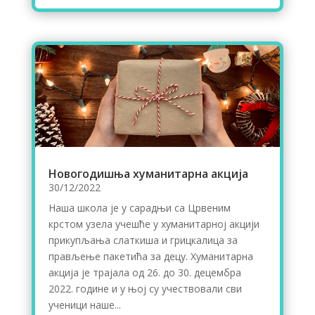
Новогодишња хуманитарна акција
30/12/2022
Наша школа је у сарадњи са Црвеним
крстом узела учешће у хуманитарној акцији
прикупљања слаткиша и грицкалица за
прављење пакетића за децу. Хуманитарна
акција је трајала од 26. до 30. децембра
2022. године и у њој су учествовали сви
ученици наше...