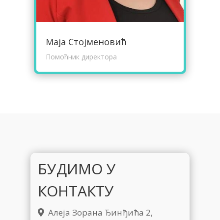
Маја Стојменовић
Помоћник директора
БУДИМО У
КОНТАКТУ
Алеја Зорана Ђинђића 2,