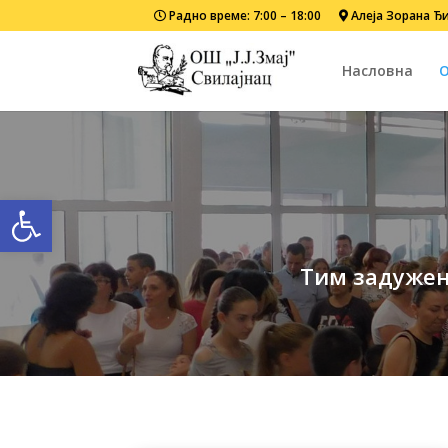
Радно време: 7:00 – 18:00
Aлеја Зорана Ђи
Насловна
О
Open toolbar
Тим задужен