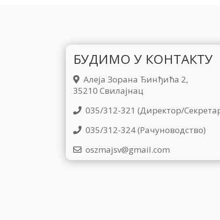
БУДИМО У КОНТАКТУ
Алеја Зорана Ђинђића 2,
35210 Свилајнац
035/312-321 (Директор/Секрета
035/312-324 (Рачуноводство)
oszmajsv@gmail.com