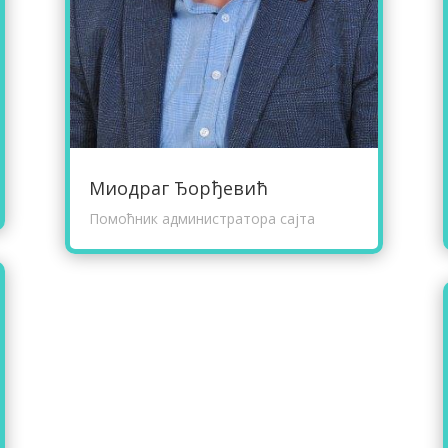
Миодраг Ђорђевић
Помоћник администратора сајта