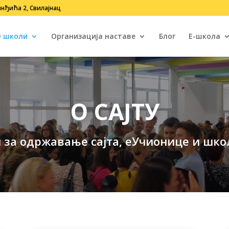
нђића 2, Свилајнац
 школи
Организација наставе
Блог
Е-школа
O САЈТУ
 за одржавање сајта, еУчионице и шко