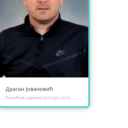
Драган Јовановић
Помоћник администратора сајта