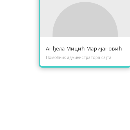
Анђела Мицић Maријановић
Помоћник администратора сајта