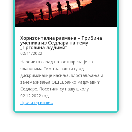
Хоризонтална размена – Трибина
ученика из Седлара на тему
„Трговина људима“
02/11/2022
Нарочита сарадња остварена је са
члановима Тима за заштиту од
дискриминације насиља, злостављања и
занемаривања ОШ „Бранко Радичевић“
Седларе. Посетили су нашу школу
02.12.2022.год....
Прочитај више...