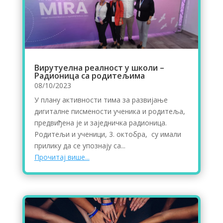
Вирутуелна реалност у школи –
Радионица са родитељима
08/10/2023
У плану активности тима за развијање
дигиталне писмености ученика и родитеља,
предвиђена је и заједничка радионица.
Родитељи и ученици, 3. октобра, су имали
прилику да се упознају са...
Прочитај више...