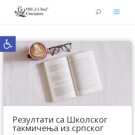
Open toolbar
Резултати са Школског
такмичења из српског