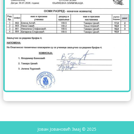
Јован Јовановић Змај © 2025