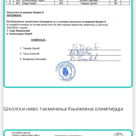
Школски ниво такмичења Књижевна олимпијада