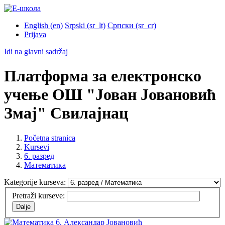
English ‎(en)‎
Srpski ‎(sr_lt)‎
Српски ‎(sr_cr)‎
Prijava
Idi na glavni sadržaj
Платформа за електронско
учење ОШ "Јован Јовановић
Змај" Свилајнац
Početna stranica
Kursevi
6. разред
Математика
Kategorije kurseva:
Pretraži kurseve: