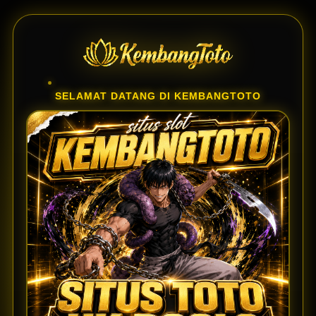
SELAMAT DATANG DI KEMBANGTOTO